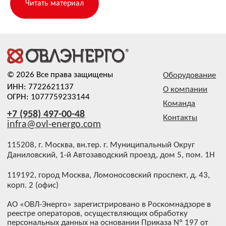
Читать материал
корп. 2 (офис)
АО «ОВЛ-Энерго» зарегистрировано в Роскомнадзоре в
реестре операторов, осуществляющих обработку
персональных данных на основании Приказа Nº 197 от
31.07.2024. Рег. номер: 77-24-162151
Все фотографии сотрудников размещены с их
письменного согласия, в соответствии со ст. 152.1
Гражданского кодекса РФ и Федеральным законом №
152-ФЗ «О персональных данных»
Передача, использование изображений третьими лицами
в рекламных и/или коммерческих целях без отдельного
согласия сотрудника не допускается
Политика конфиденциальности
Политика об обработке и защите персональных данных
Согласие посетителей сайта на обработку
персональных данных
Согласие посетителей о собираемых «Cookie»
Согласие на
рассылку