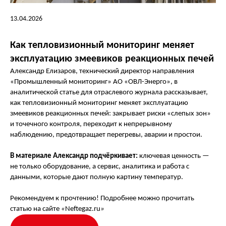
13.04.2026
Как тепловизионный мониторинг меняет
эксплуатацию змеевиков реакционных печей
Александр Елизаров, технический директор направления
«Промышленный мониторинг» АО «ОВЛ-Энерго», в
аналитической статье для отраслевого журнала рассказывает,
как тепловизионный мониторинг меняет эксплуатацию
змеевиков реакционных печей: закрывает риски «слепых зон»
и точечного контроля, переходит к непрерывному
наблюдению, предотвращает перегревы, аварии и простои.
© 2026 Все права защищены
Оборудование
В материале Александр подчёркивает:
ключевая ценность —
ИНН: 7722621137
О компании
не только оборудование, а сервис, аналитика и работа с
ОГРН: 1077759233144
Команда
данными, которые дают полную картину температур.
+7 (958) 497-00-48
Контакты
infra@ovl-energo.com
Рекомендуем к прочтению! Подробнее можно прочитать
115208, г. Москва, вн.тер. г. Муниципальный Округ
Даниловский, 1-й Автозаводский проезд, дом 5, пом. 1Н
статью на сайте
«
Neftegaz.ru
»
119192, город Москва, Ломоносовский проспект, д. 43,