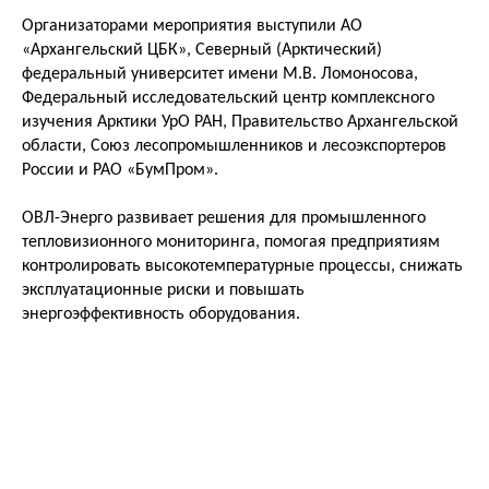
Организаторами мероприятия выступили АО
«Архангельский ЦБК», Северный (Арктический)
федеральный университет имени М.В. Ломоносова,
Федеральный исследовательский центр комплексного
изучения Арктики УрО РАН, Правительство Архангельской
области, Союз лесопромышленников и лесоэкспортеров
России и РАО «БумПром».
ОВЛ-Энерго развивает решения для промышленного
тепловизионного мониторинга, помогая предприятиям
контролировать высокотемпературные процессы, снижать
эксплуатационные риски и повышать
© 2026 Все права защищены
Оборудование
энергоэффективность оборудования.
ИНН: 7722621137
О компании
ОГРН: 1077759233144
Команда
+7 (958) 497-00-48
Контакты
infra@ovl-energo.com
115208, г. Москва, вн.тер. г. Муниципальный Округ
Даниловский, 1-й Автозаводский проезд, дом 5, пом. 1Н
119192, город Москва, Ломоносовский проспект, д. 43,
корп. 2 (офис)